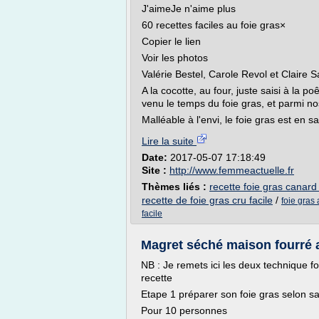
J'aimeJe n'aime plus
60 recettes faciles au foie gras×
Copier le lien
Voir les photos
Valérie Bestel, Carole Revol et Claire S
A la cocotte, au four, juste saisi à la p
venu le temps du foie gras, et parmi nos
Malléable à l'envi, le foie gras est en sal
Lire la suite
Date:
2017-05-07 17:18:49
Site :
http://www.femmeactuelle.fr
Thèmes liés :
recette foie gras canard 
recette de foie gras cru facile
/
foie gras 
facile
Magret séché maison fourré au
NB : Je remets ici les deux technique fo
recette
Etape 1 préparer son foie gras selon sa 
Pour 10 personnes