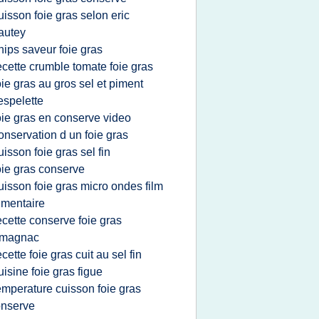
uisson foie gras selon eric
autey
hips saveur foie gras
ecette crumble tomate foie gras
oie gras au gros sel et piment
espelette
oie gras en conserve video
onservation d un foie gras
uisson foie gras sel fin
oie gras conserve
uisson foie gras micro ondes film
imentaire
ecette conserve foie gras
rmagnac
ecette foie gras cuit au sel fin
uisine foie gras figue
emperature cuisson foie gras
onserve