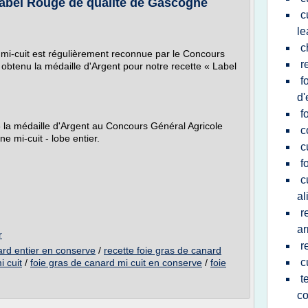
Label Rouge de qualité de Gascogne
c
le
c
d mi-cuit est régulièrement reconnue par le Concours
r
obtenu la médaille d'Argent pour notre recette « Label
f
d'
f
la médaille d'Argent au Concours Général Agricole
c
 mi-cuit - lobe entier.
c
f
c
al
r
a
r
r
ard entier en conserve
/
recette foie gras de canard
c
i cuit
/
foie gras de canard mi cuit en conserve
/
foie
t
c