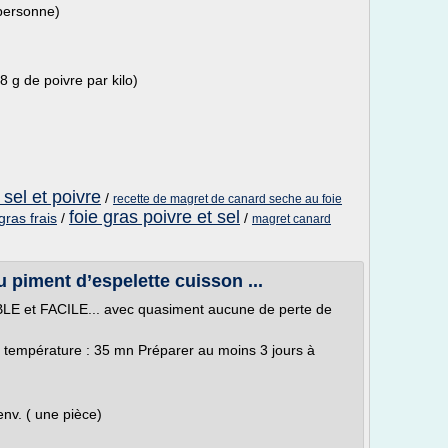
 personne)
8 g de poivre par kilo)
 sel et poivre
/
recette de magret de canard seche au foie
foie gras poivre et sel
gras frais
/
/
magret canard
u piment d’espelette cuisson ...
ABLE et FACILE... avec quasiment aucune de perte de
e température : 35 mn Préparer au moins 3 jours à
env. ( une pièce)