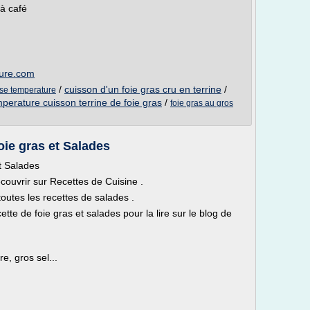
 à café
ture.com
/
cuisson d'un foie gras cru en terrine
/
sse temperature
perature cuisson terrine de foie gras
/
foie gras au gros
oie gras et Salades
t Salades
écouvrir sur Recettes de Cuisine .
toutes les recettes de salades .
cette de foie gras et salades pour la lire sur le blog de
e, gros sel...