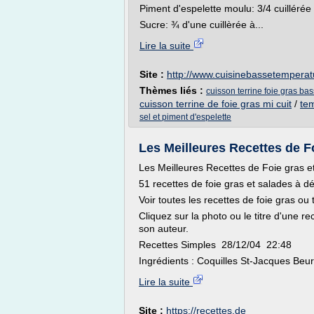
Piment d'espelette moulu: 3/4 cuillérée
Sucre: ¾ d'une cuillèrée à...
Lire la suite
Site :
http://www.cuisinebassetempera
Thèmes liés :
cuisson terrine foie gras ba
cuisson terrine de foie gras mi cuit
/
tem
sel et piment d'espelette
Les Meilleures Recettes de F
Les Meilleures Recettes de Foie gras e
51 recettes de foie gras et salades à d
Voir toutes les recettes de foie gras ou 
Cliquez sur la photo ou le titre d'une re
son auteur.
Recettes Simples 28/12/04 22:48
Ingrédients : Coquilles St-Jacques Beurr
Lire la suite
Site :
https://recettes.de