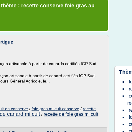
 thème : recette conserve foie gras au
rtigue
façon artisanale à partir de canards certifiés IGP Sud-
Thèm
façon artisanale à partir de canard certifiés IGP Sud-
ours Général Agricole, le...
f
r
c
re
uit en conserve
/
foie gras mi cuit conserve
/
recette
r
 de canard mi cuit
recette de foie gras mi cuit
/
f
c
c