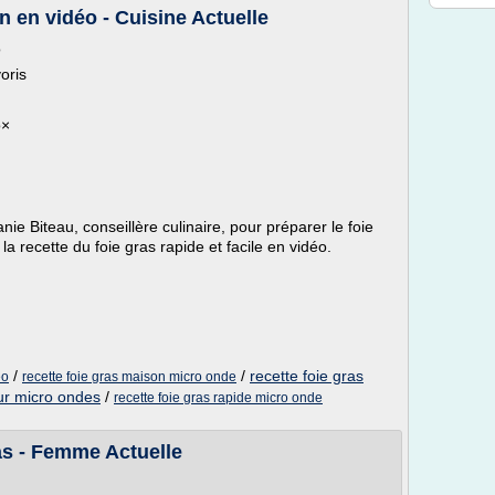
n en vidéo - Cuisine Actuelle
o
oris
o×
ie Biteau, conseillère culinaire, pour préparer le foie
 la recette du foie gras rapide et facile en vidéo.
/
/
recette foie gras
eo
recette foie gras maison micro onde
our micro ondes
/
recette foie gras rapide micro onde
ras - Femme Actuelle