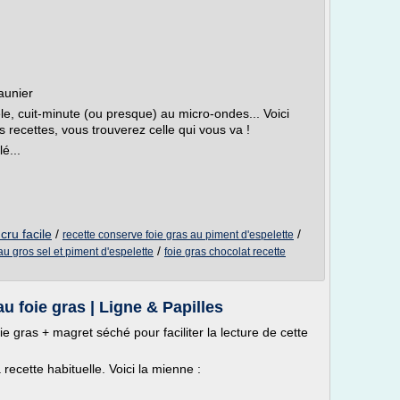
aunier
oêle, cuit-minute (ou presque) au micro-ondes... Voici
 recettes, vous trouverez celle qui vous va !
é...
cru facile
/
/
recette conserve foie gras au piment d'espelette
/
au gros sel et piment d'espelette
foie gras chocolat recette
 foie gras | Ligne & Papilles
ie gras + magret séché pour faciliter la lecture de cette
recette habituelle. Voici la mienne :