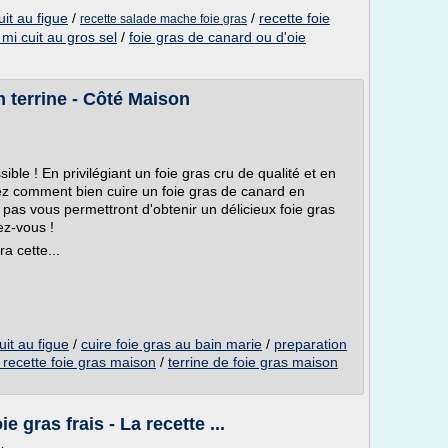
uit au figue
/
/
recette foie
recette salade mache foie gras
 mi cuit au gros sel
/
foie gras de canard ou d'oie
n terrine - Côté Maison
ible ! En privilégiant un foie gras cru de qualité et en
ez comment bien cuire un foie gras de canard en
 pas vous permettront d'obtenir un délicieux foie gras
ez-vous !
a cette...
uit au figue
/
cuire foie gras au bain marie
/
preparation
 recette foie gras maison
/
terrine de foie gras maison
 gras frais - La recette ...