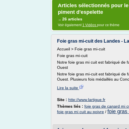
Articles sélectionnés pour le
piment d'espelette
26 articles
→
Voir également
1 Vidéos
pour ce thème
Foie gras mi-cuit des Landes - La
Accueil > Foie gras mi-cuit
Foie gras mi-cuit
Notre foie gras mi cuit est fabriqué de 
Ouest
Notre foie gras mi-cuit est fabriqué de 
Ouest. Plusieurs fois médaillés au Conc
Lire la suite
Site :
http://www.lartigue.fr
Thèmes liés :
foie gras de canard mi c
foie gras
foie gras mi cuit au poivre
/