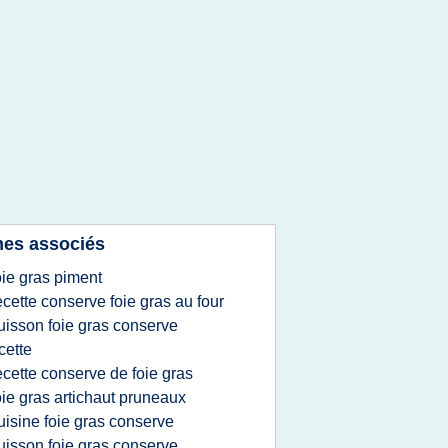
es associés
oie gras piment
ecette conserve foie gras au four
uisson foie gras conserve
cette
ecette conserve de foie gras
oie gras artichaut pruneaux
uisine foie gras conserve
uisson foie gras conserve