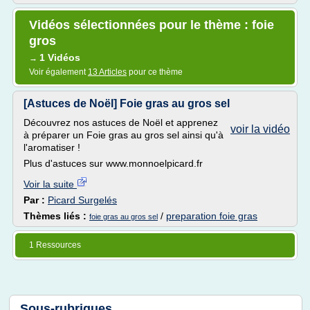
Vidéos sélectionnées pour le thème : foie
gros
1 Vidéos
→
Voir également
13 Articles
pour ce thème
[Astuces de Noël] Foie gras au gros sel
Découvrez nos astuces de Noël et apprenez
voir la vidéo
à préparer un Foie gras au gros sel ainsi qu'à
l'aromatiser !
Plus d'astuces sur www.monnoelpicard.fr
Voir la suite
Par :
Picard Surgelés
Thèmes liés :
/
preparation foie gras
foie gras au gros sel
1 Ressources
Sous-rubriques