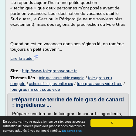
Je réponds aujourd'hui à une petite question
« technique » que deux personnes m'ont posés avant de
partir en vacances. Leur destination de vacances était le
Sud ouest , le Gers ou le Périgord (je ne me souviens plus
exactement), mais des régions de prédilection du Foie Gras
!
Quand on est en vacances dans ses régions là, on ramène
toujours un petit souvenir...
Lire la suite
Site :
http://www.foiegrasavenue.fr
Thèmes liés :
/
foie gras cru
foie gras sous vide congele
congele
/
/
foie gras sous vide frais
/
acheter foie gras entier cru
foie gras mi cuit sous vide
Préparer une terrine de foie gras de canard
: ingrédients ...
Préparer une terrine de foie gras de canard : ingrédients,
préparation
En poursuivant votre navigation sur ce site, vous acceptez
X
l'utilisation de cookies pour vous proposer des contenus et
nathalie leveau
services adaptés à vos centres d'intérêts.
En savoir plus
17 avr. 2011