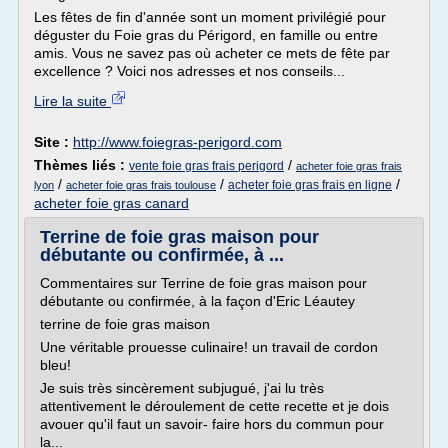
Les fêtes de fin d'année sont un moment privilégié pour
déguster du Foie gras du Périgord, en famille ou entre
amis. Vous ne savez pas où acheter ce mets de fête par
excellence ? Voici nos adresses et nos conseils...
Lire la suite
Site :
http://www.foiegras-perigord.com
Thèmes liés :
/
vente foie gras frais perigord
acheter foie gras frais
/
/
/
acheter foie gras frais en ligne
lyon
acheter foie gras frais toulouse
acheter foie gras canard
Terrine de foie gras maison pour
débutante ou confirmée, à ...
Commentaires sur Terrine de foie gras maison pour
débutante ou confirmée, à la façon d'Eric Léautey
terrine de foie gras maison
Une véritable prouesse culinaire! un travail de cordon
bleu!
Je suis très sincèrement subjugué, j'ai lu très
attentivement le déroulement de cette recette et je dois
avouer qu'il faut un savoir- faire hors du commun pour
la...