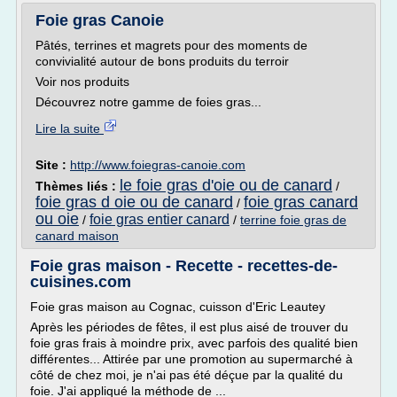
Foie gras Canoie
Pâtés, terrines et magrets pour des moments de
convivialité autour de bons produits du terroir
Voir nos produits
Découvrez notre gamme de foies gras...
Lire la suite
Site :
http://www.foiegras-canoie.com
le foie gras d'oie ou de canard
Thèmes liés :
/
foie gras d oie ou de canard
foie gras canard
/
ou oie
foie gras entier canard
/
/
terrine foie gras de
canard maison
Foie gras maison - Recette - recettes-de-
cuisines.com
Foie gras maison au Cognac, cuisson d'Eric Leautey
Après les périodes de fêtes, il est plus aisé de trouver du
foie gras frais à moindre prix, avec parfois des qualité bien
différentes... Attirée par une promotion au supermarché à
côté de chez moi, je n'ai pas été déçue par la qualité du
foie. J'ai appliqué la méthode de ...