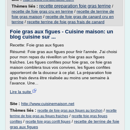
recette preparation foie gras terrine
Thèmes liés :
/
recette de foie gras cru en terrine
/
recette de terrine de
foie gras maison
/
recette de foie gras de canard cru en
terrine
/
recette terrine de foie gras frais de canard
Foie gras aux figues - Cuisine maison: un
blog cuisine sur ...
Recette: Foie gras aux figues
Résumé: Foie gras aux figues pour finir l'année. J'ai choisi
pour mon repas du réveillon un foie gras aux figues
fraîches. Les figues confites pour foie gras, ce foie gras
maison comblera tous vos convives, les figues confites
apporteront de la douceur à ce plat. La préparation foie
gras frais devra être réalisée au moins une semaine à
l'avance. Une...
Lire la suite
Site :
http://www.cuisinemaison.net
Thèmes liés :
/
recette de foie gras aux figues au torchon
recette
/
terrine de foie gras au figues fraiches
recette foie gras figues
/
/
recette de terrine de foie
confites
recette foie gras confit figues
gras aux figues