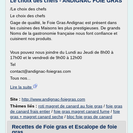
Le choix des chefs - ANDIGNAC FOIE GRAS
/Le choix des chefs
Le choix des chefs
Gage de qualité, le Foie Gras Andignac est présent dans
les cuisines des Maisons les plus prestigieuses. De grands
Noms de la gastronomie française nous font confiance et
cuisinent nos produits.
Vous pouvez nous joindre du Lundi au Jeudi de 8h00 à
17h00 et le vendredi de 9h00 à 12h00
Tel
contact@andignac-foiegras.com
Tous nos...
Lire la suite
Site :
http://www.andignac-foiegras.com
Thèmes liés :
roti magret de canard au foie gras
/
foie gras
de canard frais entier
/
foie gras magret canard fume
/
foie
gras + magret canard seche
/
bloc foie gras de canard
Recettes de Foie gras et Escalope de foie
gras