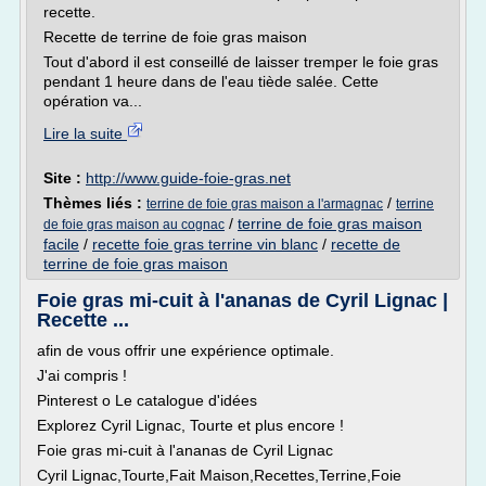
recette.
Recette de terrine de foie gras maison
Tout d'abord il est conseillé de laisser tremper le foie gras
pendant 1 heure dans de l'eau tiède salée. Cette
opération va...
Lire la suite
Site :
http://www.guide-foie-gras.net
Thèmes liés :
/
terrine de foie gras maison a l'armagnac
terrine
/
terrine de foie gras maison
de foie gras maison au cognac
facile
/
recette foie gras terrine vin blanc
/
recette de
terrine de foie gras maison
Foie gras mi-cuit à l'ananas de Cyril Lignac |
Recette ...
afin de vous offrir une expérience optimale.
J'ai compris !
Pinterest o Le catalogue d'idées
Explorez Cyril Lignac, Tourte et plus encore !
Foie gras mi-cuit à l'ananas de Cyril Lignac
Cyril Lignac,Tourte,Fait Maison,Recettes,Terrine,Foie