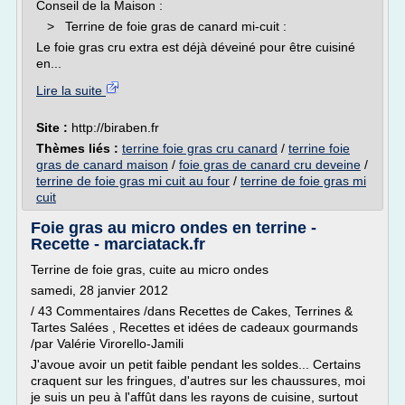
Conseil de la Maison :
> Terrine de foie gras de canard mi-cuit :
Le foie gras cru extra est déjà déveiné pour être cuisiné
en...
Lire la suite
Site :
http://biraben.fr
Thèmes liés :
terrine foie gras cru canard
/
terrine foie
gras de canard maison
/
foie gras de canard cru deveine
/
terrine de foie gras mi cuit au four
/
terrine de foie gras mi
cuit
Foie gras au micro ondes en terrine -
Recette - marciatack.fr
Terrine de foie gras, cuite au micro ondes
samedi, 28 janvier 2012
/ 43 Commentaires /dans Recettes de Cakes, Terrines &
Tartes Salées , Recettes et idées de cadeaux gourmands
/par Valérie Virorello-Jamili
J'avoue avoir un petit faible pendant les soldes... Certains
craquent sur les fringues, d'autres sur les chaussures, moi
je suis un peu à l'affût dans les rayons de cuisine, surtout