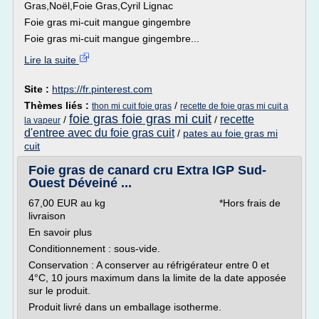
Gras,Noël,Foie Gras,Cyril Lignac
Foie gras mi-cuit mangue gingembre
Foie gras mi-cuit mangue gingembre...
Lire la suite
Site :
https://fr.pinterest.com
Thèmes liés :
/
thon mi cuit foie gras
recette de foie gras mi cuit a
foie gras foie gras mi cuit
recette
/
/
la vapeur
d'entree avec du foie gras cuit
/
pates au foie gras mi
cuit
Foie gras de canard cru Extra IGP Sud-
Ouest Déveiné ...
67,00 EUR au kg *Hors frais de
livraison
En savoir plus
Conditionnement : sous-vide.
Conservation : A conserver au réfrigérateur entre 0 et
4°C, 10 jours maximum dans la limite de la date apposée
sur le produit.
Produit livré dans un emballage isotherme.