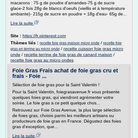
macarons : 75 g de poudre d'amandes-75 g de sucre
glace-2 fois 28g de blancs d'oeufs (vieillis et à température
ambiante)- 215g de sucre en poudre + 18g d'eau- 65g de...
Lire la suite
Site :
https://fr.pinterest.com
Thèmes liés :
/
recette foie gras maison micro onde
recette foie
/
recette cuisson foie gras micro
gras en terrine au micro onde
onde
/
recette terrine de foie gras de canard maison
/
recette foie gras au micro ondes
Foie Gras Frais achat de foie gras cru et
frais - Foie ...
Sélection de foie gras pour la Saint Valentin !
Pour la Saint Valentin, foiegrasavenue.fr vous présente
quelques foies gras, qui viendront agrémenter votre
soirée. Le foie gras a ce petit quelque chos...
Retrouvez sur Foie Gras Avenue, la plus large sélection
de foies gras, choisis parmi les meilleurs artisans ou
producteurs de foie gras en France. Dégustez des foies
gras d'exception, que...
Lire la suite