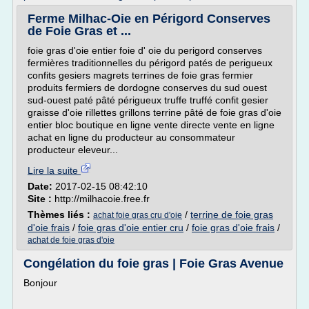
Ferme Milhac-Oie en Périgord Conserves
de Foie Gras et ...
foie gras d'oie entier foie d' oie du perigord conserves
fermières traditionnelles du périgord patés de perigueux
confits gesiers magrets terrines de foie gras fermier
produits fermiers de dordogne conserves du sud ouest
sud-ouest paté pâté périgueux truffe truffé confit gesier
graisse d'oie rillettes grillons terrine pâté de foie gras d'oie
entier bloc boutique en ligne vente directe vente en ligne
achat en ligne du producteur au consommateur
producteur eleveur...
Lire la suite
Date:
2017-02-15 08:42:10
Site :
http://milhacoie.free.fr
Thèmes liés :
/
terrine de foie gras
achat foie gras cru d'oie
d'oie frais
/
foie gras d'oie entier cru
/
foie gras d'oie frais
/
achat de foie gras d'oie
Congélation du foie gras | Foie Gras Avenue
Bonjour