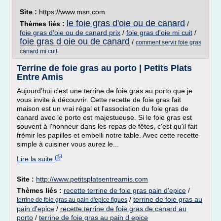
Site :
https://www.msn.com
le foie gras d'oie ou de canard
Thèmes liés :
/
foie gras d'oie ou de canard prix
/
foie gras d'oie mi cuit
/
foie gras d oie ou de canard
/
comment servir foie gras
canard mi cuit
Terrine de foie gras au porto | Petits Plats
Entre Amis
Aujourd'hui c'est une terrine de foie gras au porto que je
vous invite à découvrir. Cette recette de foie gras fait
maison est un vrai régal et l'association du foie gras de
canard avec le porto est majestueuse. Si le foie gras est
souvent à l'honneur dans les repas de fêtes, c'est qu'il fait
frémir les papilles et embelli notre table. Avec cette recette
simple à cuisiner vous aurez le...
Lire la suite
Site :
http://www.petitsplatsentreamis.com
Thèmes liés :
recette terrine de foie gras pain d'epice
/
/
terrine de foie gras au
terrine de foie gras au pain d'epice figues
pain d'epice
/
recette terrine de foie gras de canard au
porto
/
terrine de foie gras au pain d epice