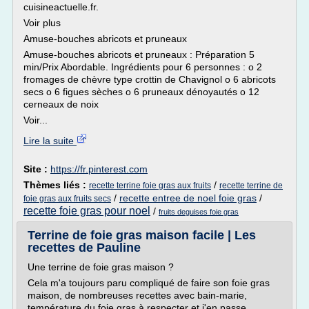
cuisineactuelle.fr.
Voir plus
Amuse-bouches abricots et pruneaux
Amuse-bouches abricots et pruneaux : Préparation 5
min/Prix Abordable. Ingrédients pour 6 personnes : o 2
fromages de chèvre type crottin de Chavignol o 6 abricots
secs o 6 figues sèches o 6 pruneaux dénoyautés o 12
cerneaux de noix
Voir...
Lire la suite
Site :
https://fr.pinterest.com
Thèmes liés :
/
recette terrine foie gras aux fruits
recette terrine de
/
recette entree de noel foie gras
/
foie gras aux fruits secs
recette foie gras pour noel
/
fruits deguises foie gras
Terrine de foie gras maison facile | Les
recettes de Pauline
Une terrine de foie gras maison ?
Cela m'a toujours paru compliqué de faire son foie gras
maison, de nombreuses recettes avec bain-marie,
température du foie gras à respecter et j'en passe.