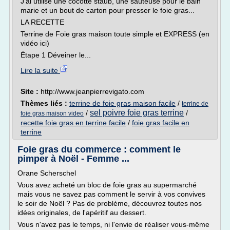
J'ai utilisé une cocotte staub, une sauteuse pour le bain
marie et un bout de carton pour presser le foie gras...
LA RECETTE
Terrine de Foie gras maison toute simple et EXPRESS (en
vidéo ici)
Étape 1 Déveiner le...
Lire la suite
Site :
http://www.jeanpierrevigato.com
Thèmes liés :
terrine de foie gras maison facile
/
terrine de
sel poivre foie gras terrine
/
/
foie gras maison video
recette foie gras en terrine facile
/
foie gras facile en
terrine
Foie gras du commerce : comment le
pimper à Noël - Femme ...
Orane Scherschel
Vous avez acheté un bloc de foie gras au supermarché
mais vous ne savez pas comment le servir à vos convives
le soir de Noël ? Pas de problème, découvrez toutes nos
idées originales, de l'apéritif au dessert.
Vous n'avez pas le temps, ni l'envie de réaliser vous-même