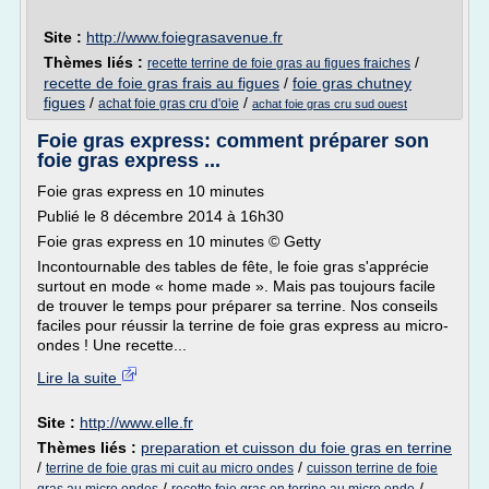
Site :
http://www.foiegrasavenue.fr
Thèmes liés :
/
recette terrine de foie gras au figues fraiches
recette de foie gras frais au figues
/
foie gras chutney
figues
/
/
achat foie gras cru d'oie
achat foie gras cru sud ouest
Foie gras express: comment préparer son
foie gras express ...
Foie gras express en 10 minutes
Publié le 8 décembre 2014 à 16h30
Foie gras express en 10 minutes © Getty
Incontournable des tables de fête, le foie gras s'apprécie
surtout en mode « home made ». Mais pas toujours facile
de trouver le temps pour préparer sa terrine. Nos conseils
faciles pour réussir la terrine de foie gras express au micro-
ondes ! Une recette...
Lire la suite
Site :
http://www.elle.fr
Thèmes liés :
preparation et cuisson du foie gras en terrine
/
/
terrine de foie gras mi cuit au micro ondes
cuisson terrine de foie
/
/