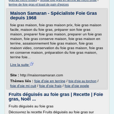
gras au micro ondes
recette foie gras en terrine au micro onde
terrine de foie gras et toast de pain d'epices
Maison Samaran - Spécialiste Foie Gras
depuis 1968
foie gras maison, foie gras maison prix, foie gras maison
facile, maison du foie gras, préparer son foie gras
maison, preparer foie gras maison, preparer un foie gras
maison, foie gras conserve maison, foie gras maison en
terrine, assaisonnement foie gras maison, foie gras
maison video, conservation du foie gras maison, foie gras
en conserve maison, préparation du foie gras maison,
terrine foie...
Lire la suite
Site :
http://maisonsamaran.com
Thèmes liés :
foie d'oie en terrine
/
/
foie d'oie au torchon
foie d'oie mi cuit
/
foie d'oie frais
/
foie d'oie poele
Fruits déguisés au foie gras | Recette | Foie
gras, Noël ...
Fruits déguisés au foie gras
Découvrez la recette Fruits déguisés au foie gras sur