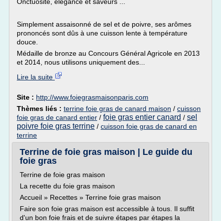
Onctuosité, élégance et saveurs ...
Simplement assaisonné de sel et de poivre, ses arômes
prononcés sont dûs à une cuisson lente à température
douce.
Médaille de bronze au Concours Général Agricole en 2013
et 2014, nous utilisons uniquement des...
Lire la suite
Site :
http://www.foiegrasmaisonparis.com
Thèmes liés :
terrine foie gras de canard maison
/
cuisson
foie gras entier canard
sel
foie gras de canard entier
/
/
poivre foie gras terrine
/
cuisson foie gras de canard en
terrine
Terrine de foie gras maison | Le guide du
foie gras
Terrine de foie gras maison
La recette du foie gras maison
Accueil » Recettes » Terrine foie gras maison
Faire son foie gras maison est accessible à tous. Il suffit
d'un bon foie frais et de suivre étapes par étapes la