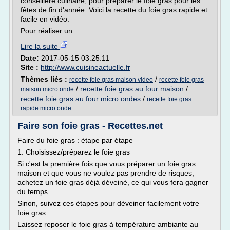
conseillère culinaire, pour préparer le foie gras pour les
fêtes de fin d'année. Voici la recette du foie gras rapide et
facile en vidéo.
Pour réaliser un...
Lire la suite
Date:
2017-05-15 03:25:11
Site :
http://www.cuisineactuelle.fr
Thèmes liés :
/
recette foie gras maison video
recette foie gras
/
recette foie gras au four maison
/
maison micro onde
recette foie gras au four micro ondes
/
recette foie gras
rapide micro onde
Faire son foie gras - Recettes.net
Faire du foie gras : étape par étape
1. Choisissez/préparez le foie gras
Si c'est la première fois que vous préparer un foie gras
maison et que vous ne voulez pas prendre de risques,
achetez un foie gras déjà déveiné, ce qui vous fera gagner
du temps.
Sinon, suivez ces étapes pour déveiner facilement votre
foie gras :
Laissez reposer le foie gras à température ambiante au