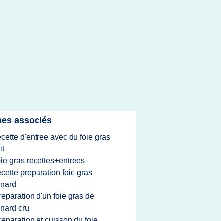
es associés
ecette d'entree avec du foie gras
it
oie gras recettes+entrees
ecette preparation foie gras
anard
reparation d'un foie gras de
nard cru
reparation et cuisson du foie