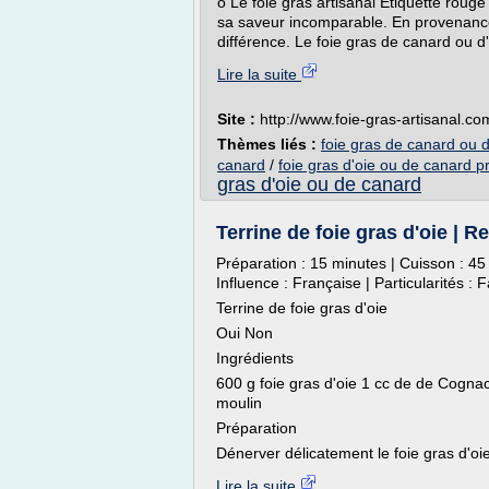
o Le foie gras artisanal Etiquette rouge
sa saveur incomparable. En provenance 
différence. Le foie gras de canard ou d'
Lire la suite
Site :
http://www.foie-gras-artisanal.co
Thèmes liés :
foie gras de canard ou d
canard
/
foie gras d'oie ou de canard pr
gras d'oie ou de canard
Terrine de foie gras d'oie | R
Préparation : 15 minutes | Cuisson : 45 
Influence : Française | Particularités : F
Terrine de foie gras d'oie
Oui Non
Ingrédients
600 g foie gras d'oie 1 cc de de Cogna
moulin
Préparation
Dénerver délicatement le foie gras d'oie
Lire la suite