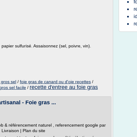
f
r
i
r
papier sulfurisé. Assaisonnez (sel, poivre, vin).
 gros sel
/
foie gras de canard ou d'oie recettes
/
recette d'entree au foie gras
gros sel facile
/
tisanal - Foie gras ...
eb & référencement naturel , referencement google par
Livraison | Plan du site