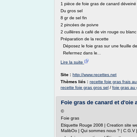
1 pièce de foie gras de canard déveiné
Du gros sel
8 gr de sel fin
2 pincées de poivre
2 cuillères à café de vin rouge ou blanc
Préparation de la recette
Déposez le foie gras sur une feuille de 
Refermez dans le...
Lire la suite
Site :
http://www.recettes.net
Thèmes liés :
recette foie gras frais au
recette foie gras gros sel
/
foie gras au 
Foie gras de canard et d'oie ar
©
Foie gras
Etiquette Rouge 2008 | Creation site w
MalibOo | Qui sommes nous ? | C.G.V | 