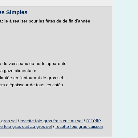
tes Simples
acile à réaliser pour les fêtes de de fin d'année
)
rop de vaisseaux ou nerfs apparents
la gaze alimentaire
daptée en l'entourant de gros sel :
 cm d'épaisseur de tous les cotés
recette
u gros sel
/
recette foie gras frais cuit au sel
/
te foie gras cuit au gros sel
/
recette foie gras cuisson