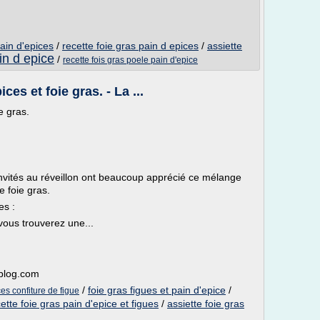
pain d'epices
/
recette foie gras pain d epices
/
assiette
in d epice
/
recette fois gras poele pain d'epice
ces et foie gras. - La ...
e gras.
invités au réveillon ont beaucoup apprécié ce mélange
le foie gras.
es :
vous trouverez une...
-blog.com
/
foie gras figues et pain d'epice
/
ces confiture de figue
ette foie gras pain d'epice et figues
/
assiette foie gras