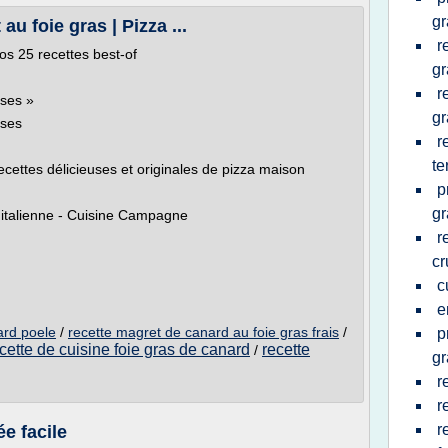
gr
au foie gras | Pizza ...
r
os 25 recettes best-of
gr
r
ises »
gr
ises
r
te
cettes délicieuses et originales de pizza maison
p
gr
'italienne - Cuisine Campagne
r
cr
c
e
ard poele
/
recette magret de canard au foie gras frais
/
p
cette de cuisine foie gras de canard
recette
/
gr
r
r
r
ée facile