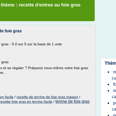
 thème : recette d'entree au foie gras
de foie gras
e gras - 5.0 sur 5 sur la base de 1 vote
e gras
Thèm
et se régaler ? Préparez vous-même votre foie gras.
r
e...
cu
f
r
c
on facile
/
recette de terrine de foie gras maison
/
terrine de foie gras
recette foie gras en terrine facile
/
p
ca
p