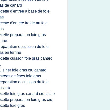
as de canard
ecette d'entree a base de foie
as
ecette d'entree froide au foie
as
ecette preparation foie gras
rrine
reparation et cuisson du foie
as en terrine
ecette cuisson foie gras canard
u
uisiner foie gras cru canard
ntrees de fetes foie gras
reparation et cuisson du foie
as cru
ecette foie gras canard cru facile
ecette preparation foie gras cru
ecette foie gras