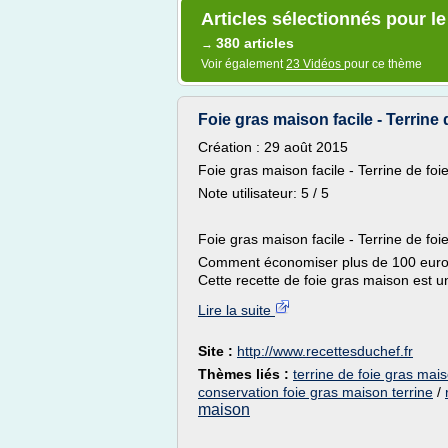
Articles sélectionnés pour le
380 articles
→
Voir également
23 Vidéos
pour ce thème
Foie gras maison facile - Terrine 
Création : 29 août 2015
Foie gras maison facile - Terrine de foi
Note utilisateur: 5 / 5
Foie gras maison facile - Terrine de foi
Comment économiser plus de 100 euros 
Cette recette de foie gras maison est un
Lire la suite
Site :
http://www.recettesduchef.fr
Thèmes liés :
terrine de foie gras mais
conservation foie gras maison terrine
/
maison