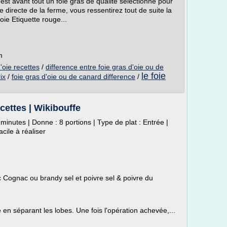
 est avant tout un foie gras de qualité sélectionné pour
directe de la ferme, vous ressentirez tout de suite la
oie Etiquette rouge...
m
'oie recettes
/
difference entre foie gras d'oie ou de
le foie
ix
/
foie gras d'oie ou de canard difference
/
ecettes | Wikibouffe
minutes | Donne : 8 portions | Type de plat : Entrée |
acile à réaliser
c Cognac ou brandy sel et poivre sel & poivre du
 en séparant les lobes. Une fois l'opération achevée,...