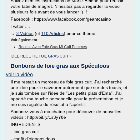
Suivez bien les instructions de Marie-Hélène pour réussir
votre tatin de magret. N’hésitez pas à regarder la vidéo
plusieurs fois avant de vous lancer ;) !!
Facebook : https://www.facebook.com/geantcasino
Twitter :...
→
3 Vidéos
(et
110 Articles
) pour ce thème
Voir également
:
Recette Avec Foie Gras Mi Cuit Pommes
IDEE RECETTE FOIE GRAS CUIT »
Bonbons de foie gras aux Spéculoos
voir la vidéo
Il me restait un morceau de foie gras cuit. J'ai recherché
une idée pour le savourer autrement que sur des toasts, et
je suis tombée sur l'idée de "Les petits plats d'Ema". J'ai
apporté ma touche personnelle pour la présentation et je
me suis régalée du résultat à l'apéritif.
Abonnez-vous à ma chaîne pour découvrir de nouvelles
vidéos : http://bit.ly/1s3yY8e
INGREDIENTS :
- foie gras cuit
- confit d'oignons doux