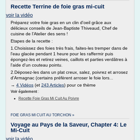
Recette Terrine de foie gras mi-cuit
voir la vidéo
Préparez votre foie gras en un clin d'oeil grâce aux
délicieux conseils de Jean-Baptiste Thiveaud, Chef de
cuisine de l'Atelier des sens !
Etapes de la recette :
1.Choisissez des foies très frais, faites-les tremper dans de
l'eau glacée pendant 1 heure pour les raffermir puis
épongez-les et retirez veines, caillots et parties verdâtres à
l'aide d'un couteau pointu.
2.Déposez-les dans un plat creux, salez, poivrez et arrosez
d'Armagnac (certains préfèrent arroser le foie lors...
→
4 Vidéos
(et
243 Articles
) pour ce thème
Voir également
:
Recette Foie Gras Mi Cuit Au Poivre
FOIE GRAS MI CUIT AU TORCHON »
Voyage au Pays de la Saveur, Chapter 4: Le
Mi-Cuit
voir la vidéo