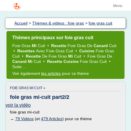
Menu
Accueil
>
Thèmes & vidéos : foie gras
>
foie gras cuit
Thèmes principaux sur foie gras cuit
Foie Gras
Mi
Cuit
•
Recette
Foie Gras
De
Canard
Cuit
•
Recettes
Avec
Foie Gras Cuit
•
Cuisine
Foie Gras
Cuit
•
Recette
De
Foie Gras
Mi
Cuit
•
Foie Gras
De
Canard Mi
Cuit
•
Recette Cuisine
Foie Gras Cuit
•
Suite ...
Voir également
les articles
pour ce thème
FOIE GRAS MI CUIT »
foie gras mi-cuit part2/2
voir la vidéo
foie gras mi-cuit
→
79 Vidéos
(et
479 Articles
) pour ce thème