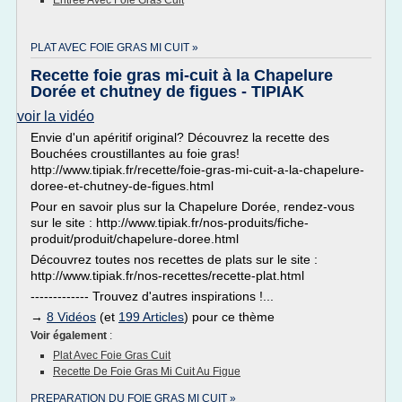
Entree Avec Foie Gras Cuit
PLAT AVEC FOIE GRAS MI CUIT »
Recette foie gras mi-cuit à la Chapelure
Dorée et chutney de figues - TIPIAK
voir la vidéo
Envie d'un apéritif original? Découvrez la recette des
Bouchées croustillantes au foie gras!
http://www.tipiak.fr/recette/foie-gras-mi-cuit-a-la-chapelure-
doree-et-chutney-de-figues.html
Pour en savoir plus sur la Chapelure Dorée, rendez-vous
sur le site : http://www.tipiak.fr/nos-produits/fiche-
produit/produit/chapelure-doree.html
Découvrez toutes nos recettes de plats sur le site :
http://www.tipiak.fr/nos-recettes/recette-plat.html
------------- Trouvez d'autres inspirations !...
→
8 Vidéos
(et
199 Articles
) pour ce thème
Voir également
:
Plat Avec Foie Gras Cuit
Recette De Foie Gras Mi Cuit Au Figue
PREPARATION DU FOIE GRAS MI CUIT »