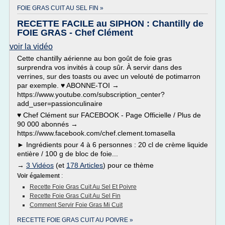
FOIE GRAS CUIT AU SEL FIN »
RECETTE FACILE au SIPHON : Chantilly de
FOIE GRAS - Chef Clément
voir la vidéo
Cette chantilly aérienne au bon goût de foie gras
surprendra vos invités à coup sûr. À servir dans des
verrines, sur des toasts ou avec un velouté de potimarron
par exemple. ♥ ABONNE-TOI →
https://www.youtube.com/subscription_center?
add_user=passionculinaire
♥ Chef Clément sur FACEBOOK - Page Officielle / Plus de
90 000 abonnés →
https://www.facebook.com/chef.clement.tomasella
► Ingrédients pour 4 à 6 personnes : 20 cl de crème liquide
entière / 100 g de bloc de foie...
→
3 Vidéos
(et
178 Articles
) pour ce thème
Voir également
:
Recette Foie Gras Cuit Au Sel Et Poivre
Recette Foie Gras Cuit Au Sel Fin
Comment Servir Foie Gras Mi Cuit
RECETTE FOIE GRAS CUIT AU POIVRE »