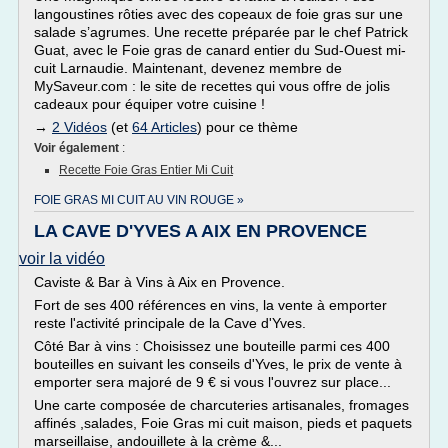
langoustines rôties avec des copeaux de foie gras sur une
salade s’agrumes. Une recette préparée par le chef Patrick
Guat, avec le Foie gras de canard entier du Sud-Ouest mi-
cuit Larnaudie. Maintenant, devenez membre de
MySaveur.com : le site de recettes qui vous offre de jolis
cadeaux pour équiper votre cuisine !
→
2 Vidéos
(et
64 Articles
) pour ce thème
Voir également
:
Recette Foie Gras Entier Mi Cuit
FOIE GRAS MI CUIT AU VIN ROUGE »
LA CAVE D'YVES A AIX EN PROVENCE
voir la vidéo
Caviste & Bar à Vins à Aix en Provence.
Fort de ses 400 références en vins, la vente à emporter
reste l'activité principale de la Cave d'Yves.
Côté Bar à vins : Choisissez une bouteille parmi ces 400
bouteilles en suivant les conseils d'Yves, le prix de vente à
emporter sera majoré de 9 € si vous l'ouvrez sur place...
Une carte composée de charcuteries artisanales, fromages
affinés ,salades, Foie Gras mi cuit maison, pieds et paquets
marseillaise, andouillete à la crème &...