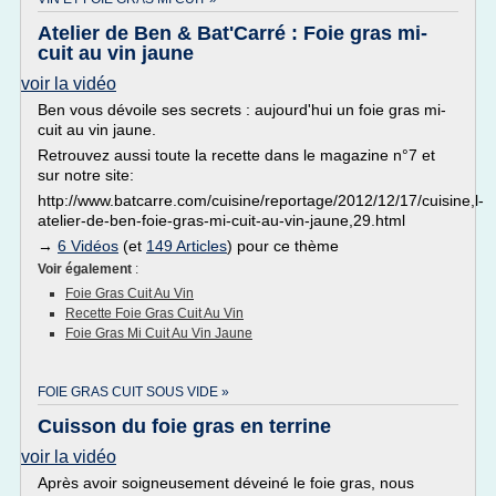
Atelier de Ben & Bat'Carré : Foie gras mi-
cuit au vin jaune
voir la vidéo
Ben vous dévoile ses secrets : aujourd'hui un foie gras mi-
cuit au vin jaune.
Retrouvez aussi toute la recette dans le magazine n°7 et
sur notre site:
http://www.batcarre.com/cuisine/reportage/2012/12/17/cuisine,l-
atelier-de-ben-foie-gras-mi-cuit-au-vin-jaune,29.html
→
6 Vidéos
(et
149 Articles
) pour ce thème
Voir également
:
Foie Gras Cuit Au Vin
Recette Foie Gras Cuit Au Vin
Foie Gras Mi Cuit Au Vin Jaune
FOIE GRAS CUIT SOUS VIDE »
Cuisson du foie gras en terrine
voir la vidéo
Après avoir soigneusement déveiné le foie gras, nous