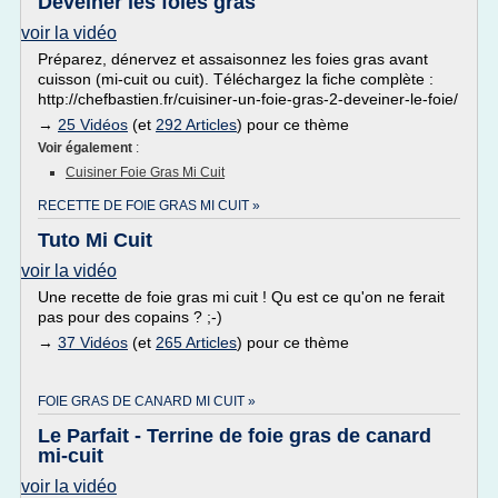
Déveiner les foies gras
voir la vidéo
Préparez, dénervez et assaisonnez les foies gras avant
cuisson (mi-cuit ou cuit). Téléchargez la fiche complète :
http://chefbastien.fr/cuisiner-un-foie-gras-2-deveiner-le-foie/
→
25 Vidéos
(et
292 Articles
) pour ce thème
Voir également
:
Cuisiner Foie Gras Mi Cuit
RECETTE DE FOIE GRAS MI CUIT »
Tuto Mi Cuit
voir la vidéo
Une recette de foie gras mi cuit ! Qu est ce qu'on ne ferait
pas pour des copains ? ;-)
→
37 Vidéos
(et
265 Articles
) pour ce thème
FOIE GRAS DE CANARD MI CUIT »
Le Parfait - Terrine de foie gras de canard
mi-cuit
voir la vidéo