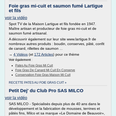
Foie gras mi-cuit et saumon fumé Lartigue
et fils
voir la vidéo
Spot TV de la Maison Lartigue et fils fondée en 1947.
Maître artisan et producteur de foie gras mi-cuit et de
saumon fumé artisanal.
A découvrir également sur leur site www.lartigue.fr de
nombreux autres produits : boudin, conserves, pâté, confit
de canard, rillettes de saumon ...
→
4 Vidéos
(et
172 Articles
) pour ce thème
Voir également
:
Pates Au Foie Gras Mi Cuit
Foie Gras De Canard Mi Cuit En Conserve
Conservation Foie Gras Maison Mi Cuit
RECETTE PATES AU FOIE GRAS CUIT »
Petit Dej' du Club Pro SAS MILCO
voir la vidéo
SAS MILCO - Spécialisés depuis plus de 40 ans dans le
développement et la fabrication de mousses, terrines et
pâtés fins, Milco et sa marque «Le Domaine de Beauvoir»,