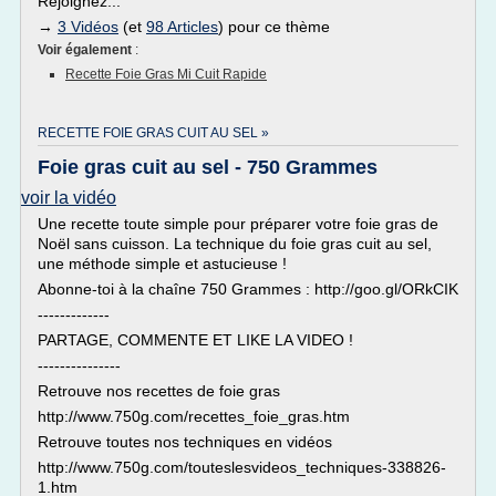
Rejoignez...
→
3 Vidéos
(et
98 Articles
) pour ce thème
Voir également
:
Recette Foie Gras Mi Cuit Rapide
RECETTE FOIE GRAS CUIT AU SEL »
Foie gras cuit au sel - 750 Grammes
voir la vidéo
Une recette toute simple pour préparer votre foie gras de
Noël sans cuisson. La technique du foie gras cuit au sel,
une méthode simple et astucieuse !
Abonne-toi à la chaîne 750 Grammes : http://goo.gl/ORkCIK
-------------
PARTAGE, COMMENTE ET LIKE LA VIDEO !
---------------
Retrouve nos recettes de foie gras
http://www.750g.com/recettes_foie_gras.htm
Retrouve toutes nos techniques en vidéos
http://www.750g.com/touteslesvideos_techniques-338826-
1.htm