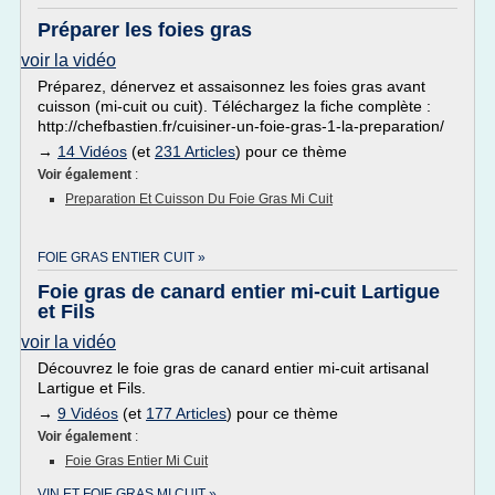
Préparer les foies gras
voir la vidéo
Préparez, dénervez et assaisonnez les foies gras avant
cuisson (mi-cuit ou cuit). Téléchargez la fiche complète :
http://chefbastien.fr/cuisiner-un-foie-gras-1-la-preparation/
→
14 Vidéos
(et
231 Articles
) pour ce thème
Voir également
:
Preparation Et Cuisson Du Foie Gras Mi Cuit
FOIE GRAS ENTIER CUIT »
Foie gras de canard entier mi-cuit Lartigue
et Fils
voir la vidéo
Découvrez le foie gras de canard entier mi-cuit artisanal
Lartigue et Fils.
→
9 Vidéos
(et
177 Articles
) pour ce thème
Voir également
:
Foie Gras Entier Mi Cuit
VIN ET FOIE GRAS MI CUIT »