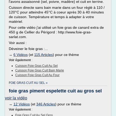
l'avons assaisonné (sel, poivre, madère) et cuit en terrine.
Cuisson directe sans bain marie dans un four réglé à 110 /
120°C pour atteindre 45°C à coeur après 30 à 40 minutes
de cuisson. Température et temps à adapter à votre
matériel.
Pour cette vidéo j'ai utilisé un foie gras de canard extra de
450 g de Cellier du Périgord : http://www.foie-gras-
sarlat.com.
Voir aussi :
Déveiner le foie gras :...
→
6 Vidéos
(et
115 Articles
) pour ce thème
Voir également
:
Cuisson Foie Gras Cuit Au Sel
Cuisson Foie Gras Cuit Bain Marie
Cuisson Foie Gras Cuit Au Four
FOIE GRAS CUIT AU SEL »
foie gras piment espelette cuit au gros sel
voir la vidéo
→
12 Vidéos
(et
346 Articles
) pour ce thème
Voir également
:
Foie Gras Cuit Au Sel Gros