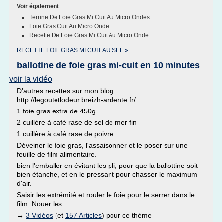
Voir également
:
Terrine De Foie Gras Mi Cuit Au Micro Ondes
Foie Gras Cuit Au Micro Onde
Recette De Foie Gras Mi Cuit Au Micro Onde
RECETTE FOIE GRAS MI CUIT AU SEL »
ballotine de foie gras mi-cuit en 10 minutes
voir la vidéo
D'autres recettes sur mon blog :
http://legoutetlodeur.breizh-ardente.fr/
1 foie gras extra de 450g
2 cuillère à café rase de sel de mer fin
1 cuillère à café rase de poivre
Déveiner le foie gras, l'assaisonner et le poser sur une
feuille de film alimentaire.
bien l'emballer en évitant les pli, pour que la ballottine soit
bien étanche, et en le pressant pour chasser le maximum
d'air.
Saisir les extrémité et rouler le foie pour le serrer dans le
film. Nouer les...
→
3 Vidéos
(et
157 Articles
) pour ce thème