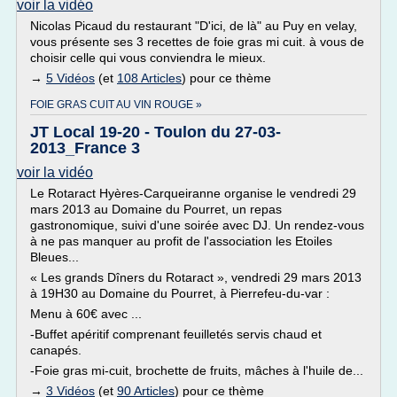
voir la vidéo
Nicolas Picaud du restaurant "D'ici, de là" au Puy en velay,
vous présente ses 3 recettes de foie gras mi cuit. à vous de
choisir celle qui vous conviendra le mieux.
→
5 Vidéos
(et
108 Articles
) pour ce thème
FOIE GRAS CUIT AU VIN ROUGE »
JT Local 19-20 - Toulon du 27-03-
2013_France 3
voir la vidéo
Le Rotaract Hyères-Carqueiranne organise le vendredi 29
mars 2013 au Domaine du Pourret, un repas
gastronomique, suivi d'une soirée avec DJ. Un rendez-vous
à ne pas manquer au profit de l'association les Etoiles
Bleues...
« Les grands Dîners du Rotaract », vendredi 29 mars 2013
à 19H30 au Domaine du Pourret, à Pierrefeu-du-var :
Menu à 60€ avec ...
-Buffet apéritif comprenant feuilletés servis chaud et
canapés.
-Foie gras mi-cuit, brochette de fruits, mâches à l'huile de...
→
3 Vidéos
(et
90 Articles
) pour ce thème