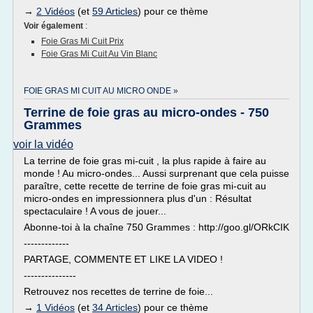
→
2 Vidéos
(et
59 Articles
) pour ce thème
Voir également
:
Foie Gras Mi Cuit Prix
Foie Gras Mi Cuit Au Vin Blanc
FOIE GRAS MI CUIT AU MICRO ONDE »
Terrine de foie gras au micro-ondes - 750
Grammes
voir la vidéo
La terrine de foie gras mi-cuit , la plus rapide à faire au
monde ! Au micro-ondes... Aussi surprenant que cela puisse
paraître, cette recette de terrine de foie gras mi-cuit au
micro-ondes en impressionnera plus d'un : Résultat
spectaculaire ! A vous de jouer...
Abonne-toi à la chaîne 750 Grammes : http://goo.gl/ORkCIK
-------------
PARTAGE, COMMENTE ET LIKE LA VIDEO !
---------------
Retrouvez nos recettes de terrine de foie...
→
1 Vidéos
(et
34 Articles
) pour ce thème