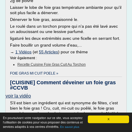
2g de poivre
Laisser le lobe de foie gras température ambiante pour qu'il
soit plus facile a dénerver.
Dénerver le foie gras, assaisonné le.
Le roulé dans un torchon propre qui n'a pas été lavé avec
un adoucissant ou une lessive parfumé.
ligaturé les deux extrémités avec une ficelle en serrant fort.
Faire bouillir un grand volume d'eau,...
→
1 Vidéos
(et
55 Articles
) pour ce thème
Voir également
:
Recette Cuisine Foie Gras Cuit Au Torchon
FOIE GRAS MI CUIT POELE »
[CUISINE] Comment déveiner un foie gras
#CCVB
voir la vidéo
S’il est bien un ingrédient qui est synonyme de fêtes, c’est
bien le foie gras ! Cru, cuit, mi-cuit ou poêlé, le foie gras
possède une place de choix en entrée du repas de Noël. Le
En poursuivant votre navigation sur ce site, vous acceptez
foie gras, produit de tradition française par excellence ravit
X
l'utilisation de cookies pour vous proposer des contenus et
les papilles des petits et des grands qui s’attendent chaque
services adaptés à vos centres d'intérêts.
En savoir plus
année à le retrouver au menu de Noël. Alors vous aussi,