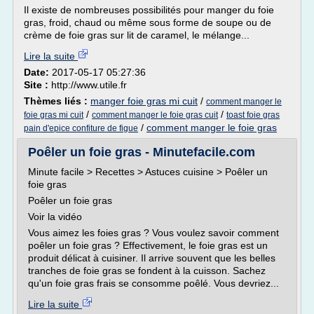
Il existe de nombreuses possibilités pour manger du foie
gras, froid, chaud ou même sous forme de soupe ou de
crème de foie gras sur lit de caramel, le mélange...
Lire la suite
Date:
2017-05-17 05:27:36
Site :
http://www.utile.fr
Thèmes liés :
manger foie gras mi cuit
/
comment manger le
/
/
foie gras mi cuit
comment manger le foie gras cuit
toast foie gras
/
comment manger le foie gras
pain d'epice confiture de figue
Poêler un foie gras - Minutefacile.com
Minute facile > Recettes > Astuces cuisine > Poêler un
foie gras
Poêler un foie gras
Voir la vidéo
Vous aimez les foies gras ? Vous voulez savoir comment
poêler un foie gras ? Effectivement, le foie gras est un
produit délicat à cuisiner. Il arrive souvent que les belles
tranches de foie gras se fondent à la cuisson. Sachez
qu'un foie gras frais se consomme poêlé. Vous devriez...
Lire la suite