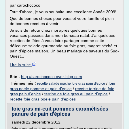
par carochococo
Tout d'abord, je vous souhaite une excellente Année 2009!.
Que de bonnes choses pour vous et votre famille et plein
de bonnes recettes à venir...
Je suis de retour chez moi après quelques bonnes
vacances passées dans mon berceau natal. J'ai quelques
recettes de fêtes à vous faire partager comme cette
déliceuse salade gourmande au foie gras, magret séché et
pain d'épices maison. Un beau mariage de saveurs du Sud-
Ouest...
Lire la suite
Site :
http://carochococo.over-blog.com
Thèmes liés :
/
foie
recette salade mache foie gras pain d'epice
gras poele pomme et pain d'epice
/
recette terrine de foie
gras pain d'epice
/
terrine de foie gras au pain d'epice
/
recette foie gras poele pain d'epices
foie gras mi-cuit pommes caramélisées
panure de pain d'épices
samedi 22 décembre 2012
foie gras mi-cuit pommes caramélisées panure de pain