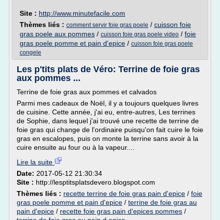
Site :
http://www.minutefacile.com
Thèmes liés :
/
cuisson foie
comment servir foie gras poele
gras poele aux pommes
/
/
foie
cuisson foie gras poele video
gras poele pomme et pain d'epice
/
cuisson foie gras poele
congele
Les p'tits plats de Véro: Terrine de foie gras
aux pommes ...
Terrine de foie gras aux pommes et calvados
Parmi mes cadeaux de Noël, il y a toujours quelques livres
de cuisine. Cette année, j'ai eu, entre-autres, Les terrines
de Sophie, dans lequel j'ai trouvé une recette de terrine de
foie gras qui change de l'ordinaire puisqu'on fait cuire le foie
gras en escalopes, puis on monte la terrine sans avoir à la
cuire ensuite au four ou à la vapeur....
Lire la suite
Date:
2017-05-12 21:30:34
Site :
http://lesptitsplatsdevero.blogspot.com
Thèmes liés :
recette terrine de foie gras pain d'epice
/
foie
gras poele pomme et pain d'epice
/
terrine de foie gras au
pain d'epice
/
recette foie gras pain d'epices pommes
/