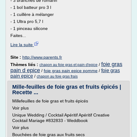
- 3 branches de romarin
- 1 bol batteur pro 3 l
- 1 cuillère à mélanger
- 1 Ultra pro 5,7 l
- 1 pinceau silicone
Faites...
Lire la suite
Site :
http://www.parents.fr
foie gras
Thèmes liés :
/
chapon au foie gras et pain d'epice
pain d epice
foie gras
/
foie gras pain epice pomme
/
pain epice
/
chapon au foie gras frais
Mille-feuilles de foie gras et fruits épicés |
Recette ...
Millefeuilles de foie gras et fruits épicés
Voir plus
Unique Wedding / Cocktail Apéritif Apéritif Creative
Cocktail Mariage #832833 - Weddbook
Voir plus
Bouchées de foie gras aux fruits secs