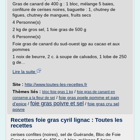
Gras de canard de 400 g : 1 bloc, mélange 5 baies,
confiture de cerises noires, baguette : 1, chutney de
figues, chutney de mangues, fruits secs
4 Personne(s)
2 kg de gros sel, 1 foie gras de 500 g
6 Personne(s)
Foie gras de canard du sud-ouest igp au cacao et aux
pommes
1 noix de beurre, 2 c. à soupe de calvados, 1 lobe de 250
g de...
Lire la suite
Site :
http://www.toutes-les-recettes.fr
Thèmes liés :
/
bloc foie gras 1 kg
foie gras de canard en
/
foie gras poele pomme et pain
conserve a la fleur de sel
foie gras poivre et sel
d'epice
/
/
foie gras cru sel
poivre
Recettes foie gras cyril lignac : Toutes les
recettes
cerises confites (noires), sel de Guérande, Bloc de Foie