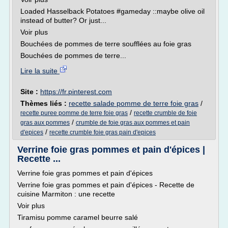
Loaded Hasselback Potatoes #gameday ::maybe olive oil
instead of butter? Or just...
Voir plus
Bouchées de pommes de terre soufflées au foie gras
Bouchées de pommes de terre...
Lire la suite
Site :
https://fr.pinterest.com
Thèmes liés :
recette salade pomme de terre foie gras
/
/
recette puree pomme de terre foie gras
recette crumble de foie
/
gras aux pommes
crumble de foie gras aux pommes et pain
/
d'epices
recette crumble foie gras pain d'epices
Verrine foie gras pommes et pain d'épices |
Recette ...
Verrine foie gras pommes et pain d'épices
Verrine foie gras pommes et pain d'épices - Recette de
cuisine Marmiton : une recette
Voir plus
Tiramisu pomme caramel beurre salé