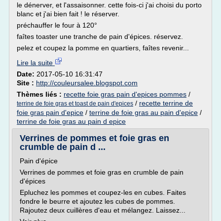
le dénerver, et l'assaisonner. cette fois-ci j'ai choisi du porto
blanc et j'ai bien fait ! le réserver.
préchauffer le four à 120°
faîtes toaster une tranche de pain d'épices. réservez.
pelez et coupez la pomme en quartiers, faîtes revenir...
Lire la suite
Date:
2017-05-10 16:31:47
Site :
http://couleursalee.blogspot.com
Thèmes liés :
recette foie gras pain d'epices pommes
/
/
recette terrine de
terrine de foie gras et toast de pain d'epices
foie gras pain d'epice
/
terrine de foie gras au pain d'epice
/
terrine de foie gras au pain d epice
Verrines de pommes et foie gras en
crumble de pain d ...
Pain d'épice
Verrines de pommes et foie gras en crumble de pain
d'épices
Epluchez les pommes et coupez-les en cubes. Faites
fondre le beurre et ajoutez les cubes de pommes.
Rajoutez deux cuillères d'eau et mélangez. Laissez...