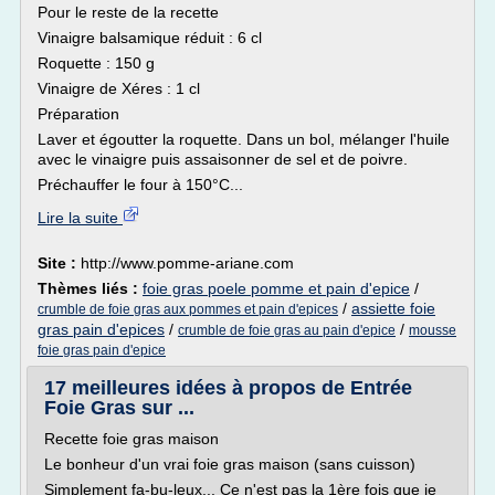
Pour le reste de la recette
Vinaigre balsamique réduit : 6 cl
Roquette : 150 g
Vinaigre de Xéres : 1 cl
Préparation
Laver et égoutter la roquette. Dans un bol, mélanger l'huile
avec le vinaigre puis assaisonner de sel et de poivre.
Préchauffer le four à 150°C...
Lire la suite
Site :
http://www.pomme-ariane.com
Thèmes liés :
foie gras poele pomme et pain d'epice
/
/
assiette foie
crumble de foie gras aux pommes et pain d'epices
gras pain d'epices
/
/
crumble de foie gras au pain d'epice
mousse
foie gras pain d'epice
17 meilleures idées à propos de Entrée
Foie Gras sur ...
Recette foie gras maison
Le bonheur d'un vrai foie gras maison (sans cuisson)
Simplement fa-bu-leux... Ce n'est pas la 1ère fois que je