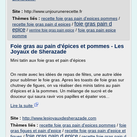
Site :
http://www.unjourunerecette.fr
Thèmes liés :
recette foie gras pain d'epices pommes
/
foie gras pain d
recette foie gras pain d epices
/
epice
/
/
foie gras pain epice
verrine foie gras pain epice
pomme
Foie gras au pain d'épices et pommes - Les
Joyaux de Sherazade
Mini tatin aux foie gras et pain d'épices
On reste avec les idées de repas de fêtes, une autre idée
pour sublimer le foie gras. Apres les toasts de foie gras sur
chutney de figues, on va réaliser des minis tatins au pain
d'épices et à la pommes. Un mélange de sucré et de
douceur qui saura ravir vos papilles et épater vos...
Lire la suite
Site :
http://www.lesjoyauxdesherazade.com
Thèmes liés :
recette foie gras pain d'epices pommes
/
foie
gras figues et pain d'epice
/
recette foie gras pain d'epice et
foie gras pain d epice
figues
/
/
recette foie gras pain d