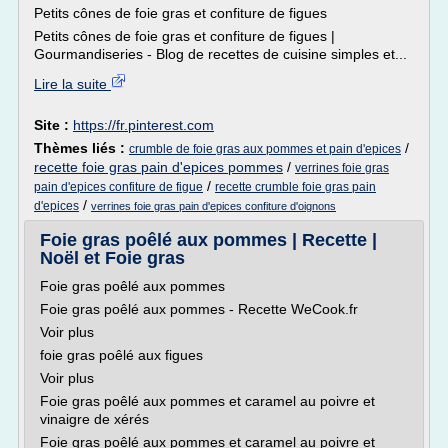
Petits cônes de foie gras et confiture de figues
Petits cônes de foie gras et confiture de figues |
Gourmandiseries - Blog de recettes de cuisine simples et...
Lire la suite
Site :
https://fr.pinterest.com
Thèmes liés :
/
crumble de foie gras aux pommes et pain d'epices
recette foie gras pain d'epices pommes
/
verrines foie gras
/
pain d'epices confiture de figue
recette crumble foie gras pain
/
d'epices
verrines foie gras pain d'epices confiture d'oignons
Foie gras poêlé aux pommes | Recette |
Noël et Foie gras
Foie gras poêlé aux pommes
Foie gras poêlé aux pommes - Recette WeCook.fr
Voir plus
foie gras poêlé aux figues
Voir plus
Foie gras poêlé aux pommes et caramel au poivre et
vinaigre de xérés
Foie gras poêlé aux pommes et caramel au poivre et