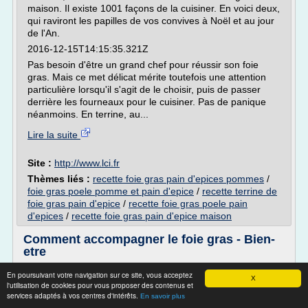
maison. Il existe 1001 façons de la cuisiner. En voici deux,
qui raviront les papilles de vos convives à Noël et au jour
de l'An.
2016-12-15T14:15:35.321Z
Pas besoin d'être un grand chef pour réussir son foie
gras. Mais ce met délicat mérite toutefois une attention
particulière lorsqu'il s'agit de le choisir, puis de passer
derrière les fourneaux pour le cuisiner. Pas de panique
néanmoins. En terrine, au...
Lire la suite
Site :
http://www.lci.fr
Thèmes liés :
recette foie gras pain d'epices pommes
/
foie gras poele pomme et pain d'epice
/
recette terrine de
foie gras pain d'epice
/
recette foie gras poele pain
d'epices
/
recette foie gras pain d'epice maison
Comment accompagner le foie gras - Bien-
etre
Comment accompagner le foie gras
En poursuivant votre navigation sur ce site, vous acceptez
X
l'utilisation de cookies pour vous proposer des contenus et
22/12/2008
services adaptés à vos centres d'intérêts.
En savoir plus
Cette année, c'est vous qui préparez le traditionnel repas