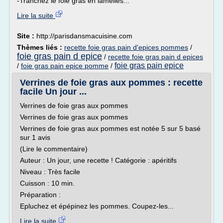
-Tranchez le foie gras en lamelles...
Lire la suite
Site :
http://parisdansmacuisine.com
Thèmes liés :
recette foie gras pain d'epices pommes
/
foie gras pain d epice
/
recette foie gras pain d epices
foie gras pain epice
/
foie gras pain epice pomme
/
Verrines de foie gras aux pommes : recette
facile Un jour ...
Verrines de foie gras aux pommes
Verrines de foie gras aux pommes
Verrines de foie gras aux pommes est notée 5 sur 5 basé
sur 1 avis
(Lire le commentaire)
Auteur : Un jour, une recette ! Catégorie : apéritifs
Niveau : Très facile
Cuisson : 10 min.
Préparation :
Epluchez et épépinez les pommes. Coupez-les...
Lire la suite