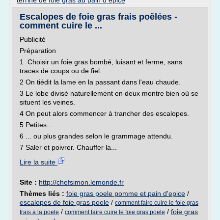
terrine de foie gras au pain d epice
Escalopes de foie gras frais poêlées -
comment cuire le ...
Publicité
Préparation
1 Choisir un foie gras bombé, luisant et ferme, sans
traces de coups ou de fiel.
2 On tiédit la lame en la passant dans l'eau chaude.
3 Le lobe divisé naturellement en deux montre bien où se
situent les veines.
4 On peut alors commencer à trancher des escalopes.
5 Petites...
6 ... ou plus grandes selon le grammage attendu.
7 Saler et poivrer. Chauffer la...
Lire la suite
Site :
http://chefsimon.lemonde.fr
Thèmes liés :
foie gras poele pomme et pain d'epice
/
escalopes de foie gras poele
/
comment faire cuire le foie gras
/
/
foie gras
frais a la poele
comment faire cuire le foie gras poele