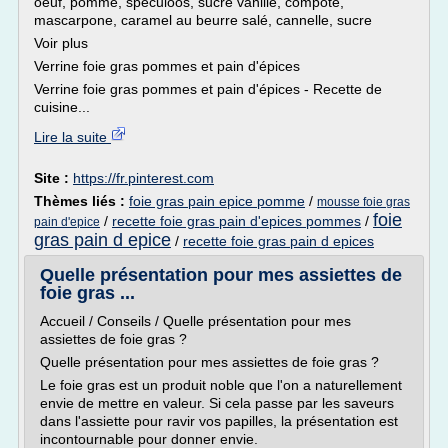
oeuf, pomme, spéculoos, sucre vanillé, compote,
mascarpone, caramel au beurre salé, cannelle, sucre
Voir plus
Verrine foie gras pommes et pain d'épices
Verrine foie gras pommes et pain d'épices - Recette de
cuisine...
Lire la suite
Site :
https://fr.pinterest.com
Thèmes liés :
foie gras pain epice pomme
/
mousse foie gras
foie
/
recette foie gras pain d'epices pommes
/
pain d'epice
gras pain d epice
/
recette foie gras pain d epices
Quelle présentation pour mes assiettes de
foie gras ...
Accueil / Conseils / Quelle présentation pour mes
assiettes de foie gras ?
Quelle présentation pour mes assiettes de foie gras ?
Le foie gras est un produit noble que l'on a naturellement
envie de mettre en valeur. Si cela passe par les saveurs
dans l'assiette pour ravir vos papilles, la présentation est
incontournable pour donner envie.