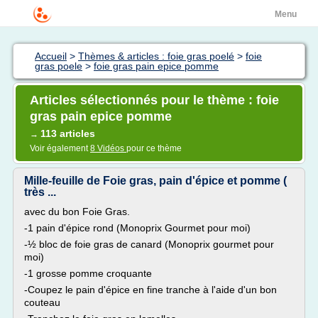
Menu
Accueil
>
Thèmes & articles : foie gras poelé
>
foie
gras poele
>
foie gras pain epice pomme
Articles sélectionnés pour le thème : foie
gras pain epice pomme
113 articles
→
Voir également
8 Vidéos
pour ce thème
Mille-feuille de Foie gras, pain d'épice et pomme (
très ...
avec du bon Foie Gras.
-1 pain d'épice rond (Monoprix Gourmet pour moi)
-½ bloc de foie gras de canard (Monoprix gourmet pour
moi)
-1 grosse pomme croquante
-Coupez le pain d'épice en fine tranche à l'aide d'un bon
couteau