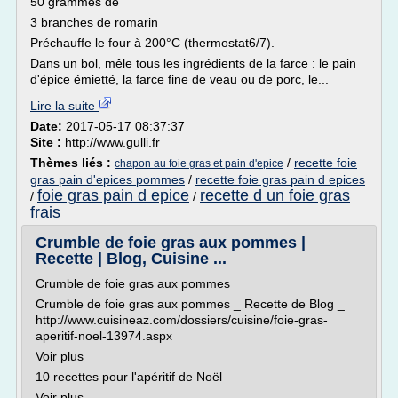
50 grammes de
3 branches de romarin
Préchauffe le four à 200°C (thermostat6/7).
Dans un bol, mêle tous les ingrédients de la farce : le pain
d'épice émietté, la farce fine de veau ou de porc, le...
Lire la suite
Date:
2017-05-17 08:37:37
Site :
http://www.gulli.fr
Thèmes liés :
/
recette foie
chapon au foie gras et pain d'epice
gras pain d'epices pommes
/
recette foie gras pain d epices
foie gras pain d epice
recette d un foie gras
/
/
frais
Crumble de foie gras aux pommes |
Recette | Blog, Cuisine ...
Crumble de foie gras aux pommes
Crumble de foie gras aux pommes _ Recette de Blog _
http://www.cuisineaz.com/dossiers/cuisine/foie-gras-
aperitif-noel-13974.aspx
Voir plus
10 recettes pour l'apéritif de Noël
Voir plus