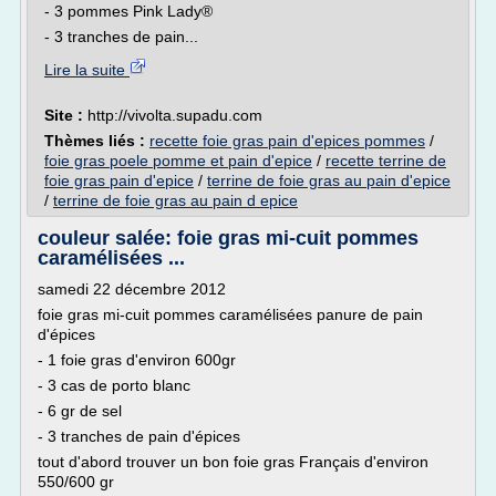
- 3 pommes Pink Lady®
- 3 tranches de pain...
Lire la suite
Site :
http://vivolta.supadu.com
Thèmes liés :
recette foie gras pain d'epices pommes
/
foie gras poele pomme et pain d'epice
/
recette terrine de
foie gras pain d'epice
/
terrine de foie gras au pain d'epice
/
terrine de foie gras au pain d epice
couleur salée: foie gras mi-cuit pommes
caramélisées ...
samedi 22 décembre 2012
foie gras mi-cuit pommes caramélisées panure de pain
d'épices
- 1 foie gras d'environ 600gr
- 3 cas de porto blanc
- 6 gr de sel
- 3 tranches de pain d'épices
tout d'abord trouver un bon foie gras Français d'environ
550/600 gr