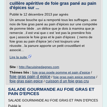
cuillère apéritive de foie gras pané au pain
d'épices sur ...
Publié le 12 décembre 2013 par agnès
Un amuse bouche qui a remporté tous les suffrages...une
noix de foie gras pané au pain d'épices sur une compotée
de pomme tiède ..un délice que je dois à mamina que je
remercie ..il est vrai que c est 'est pas la première fois
que j associe le foie gras et le pain d'épices ( nems de
foie gras au pain d'épice )et c'est toujours une
réussite...la panure apporte un petit croustillant et
associé...
Lire la suite
Site :
http://lacuisinedagnes.com
Thèmes liés :
foie gras poele pomme et pain d'epice
/
foie gras pain d epice
/
foie gras pain epice pomme
/
foie gras pain epice
cuisson d un foie gras cru
/
SALADE GOURMANDE AU FOIE GRAS ET
PAIN D'EPICES
SALADE GOURMANDE AU FOIE GRAS ET PAIN D'EPICES
Publié le