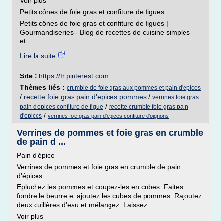
Voir plus
Petits cônes de foie gras et confiture de figues
Petits cônes de foie gras et confiture de figues |
Gourmandiseries - Blog de recettes de cuisine simples
et...
Lire la suite
Site :
https://fr.pinterest.com
Thèmes liés :
crumble de foie gras aux pommes et pain d'epices
/
recette foie gras pain d'epices pommes
/
verrines foie gras
/
pain d'epices confiture de figue
recette crumble foie gras pain
/
d'epices
verrines foie gras pain d'epices confiture d'oignons
Verrines de pommes et foie gras en crumble
de pain d ...
Pain d'épice
Verrines de pommes et foie gras en crumble de pain
d'épices
Epluchez les pommes et coupez-les en cubes. Faites
fondre le beurre et ajoutez les cubes de pommes. Rajoutez
deux cuillères d'eau et mélangez. Laissez...
Voir plus