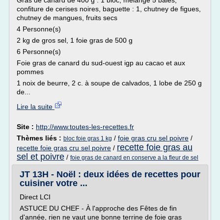
Gras de canard de 400 g : 1 bloc, mélange 5 baies,
confiture de cerises noires, baguette : 1, chutney de figues,
chutney de mangues, fruits secs
4 Personne(s)
2 kg de gros sel, 1 foie gras de 500 g
6 Personne(s)
Foie gras de canard du sud-ouest igp au cacao et aux
pommes
1 noix de beurre, 2 c. à soupe de calvados, 1 lobe de 250 g
de...
Lire la suite
Site :
http://www.toutes-les-recettes.fr
Thèmes liés :
/
foie gras cru sel poivre
/
bloc foie gras 1 kg
recette foie gras au
recette foie gras cru sel poivre
/
sel et poivre
/
foie gras de canard en conserve a la fleur de sel
JT 13H - Noël : deux idées de recettes pour
cuisiner votre ...
Direct LCI
ASTUCE DU CHEF - À l'approche des Fêtes de fin
d'année, rien ne vaut une bonne terrine de foie gras