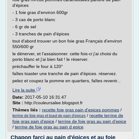
d'épices
- 1 foie gras d'environ 600gr
- 3 cas de porto blanc
- 6 gr de sel
- 3 tranches de pain d'épices
tout d'abord trouver un bon foie gras Français d'environ
550/600 gr
le dénerver, et l'assaisonner. cette fois-ci j'ai choisi du
porto blanc et j'ai bien fait ! le réserver.
préchauffer le four à 120°
faîtes toaster une tranche de pain d'épices. réservez.
pelez et coupez la pomme en quartiers, faîtes revenir...
Lire la suite
Date:
2017-05-10 16:31:47
Site :
http://couleursalee.blogspot.fr
Thèmes liés :
recette foie gras pain d'epices pommes
/
/
recette terrine de
terrine de foie gras et toast de pain d'epices
foie gras pain d'epice
/
terrine de foie gras au pain d'epice
/
terrine de foie gras au pain d epice
Chapon farci au pain d'épices et au foie