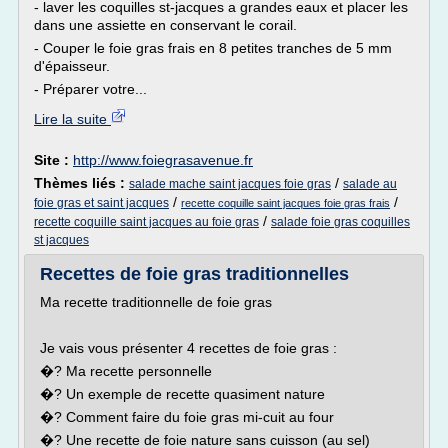
- laver les coquilles st-jacques a grandes eaux et placer les
dans une assiette en conservant le corail.
- Couper le foie gras frais en 8 petites tranches de 5 mm
d'épaisseur.
- Préparer votre...
Lire la suite
Site :
http://www.foiegrasavenue.fr
Thèmes liés :
/
salade mache saint jacques foie gras
salade au
/
/
foie gras et saint jacques
recette coquille saint jacques foie gras frais
/
recette coquille saint jacques au foie gras
salade foie gras coquilles
st jacques
Recettes de foie gras traditionnelles
Ma recette traditionnelle de foie gras
Je vais vous présenter 4 recettes de foie gras :
�? Ma recette personnelle
�? Un exemple de recette quasiment nature
�? Comment faire du foie gras mi-cuit au four
�? Une recette de foie nature sans cuisson (au sel)