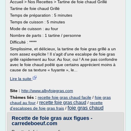
Accueil > Nos Recettes > Tartine de foie chaud Grillé
Tartine de foie chaud Grillé
Temps de préparation : 5 minutes
Temps de cuisson : 5 minutes
Mode de cuisson : au four
Nombre de parts : 1 tartine / personne
Difficulté : *****
Simplissime, et délicieux, la tartine de foie gras grillé a un
nom assez explicite ! Il s'agit d'une escalope de foie gras
grillé rapidement au four. Au four, oui ! A ne pas confondre
avec le foie chaud poêlé que certains apprécient moins à
cause de sa texture « fuyante », le...
Lire la suite
Site :
http://www.albyfoiegras.com
Thèmes liés :
recette foie gras chaud facile
/
foie gras
recette foie gras chaud
chaud au four
/
/
recette
foie gras chaud
d'escalopes de foie gras frais
/
Recette de foie gras aux figues -
carredeboeuf.com