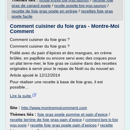
Thèmes liés :
/
recette foie
recette entree foie gras saumon
gras de canard poele
/
/
recette assiette foie gras saumon
recette de foie gras poele en entree
/
recettes foie gras
poele facile
Comment cuisiner du foie gras - Montre-Moi
Comment
Comment cuisiner du foie gras ?
Comment cuisiner du foie gras ?
Poêlé avec du pain d'épices et des mangues, en crème
brûlée, en papillote ou encore servi avec des coques pour
un plat terre-mer, le foie gras se cuisine dans des recettes
originales à servir pour le repas de Noël ou du nouvel an.
Article ajouté le 12/12/2014
Pour réaliser une recette à base de foie gras, il est
possible...
Lire la suite
Site :
http://www.montremoicomment.com
Thèmes liés :
foie gras poele pomme et pain d'epice
/
recette terrine de foie gras pain d'epice
/
comment faire le foie
/
recette foie gras poele pain d'epices
/
recette
gras poele