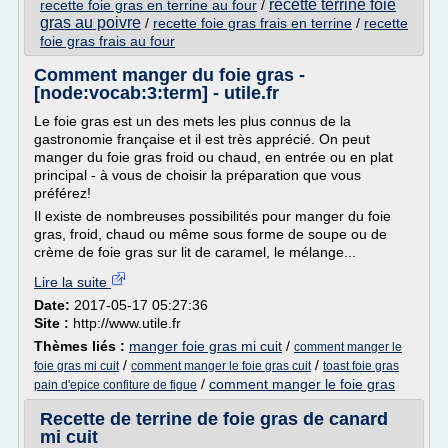
recette terrine foie
recette foie gras en terrine au four
/
gras au poivre
/
recette foie gras frais en terrine
/
recette
foie gras frais au four
Comment manger du foie gras -
[node:vocab:3:term] - utile.fr
Le foie gras est un des mets les plus connus de la
gastronomie française et il est très apprécié. On peut
manger du foie gras froid ou chaud, en entrée ou en plat
principal - à vous de choisir la préparation que vous
préférez!
Il existe de nombreuses possibilités pour manger du foie
gras, froid, chaud ou même sous forme de soupe ou de
crème de foie gras sur lit de caramel, le mélange...
Lire la suite
Date:
2017-05-17 05:27:36
Site :
http://www.utile.fr
Thèmes liés :
manger foie gras mi cuit
/
comment manger le
/
/
foie gras mi cuit
comment manger le foie gras cuit
toast foie gras
/
comment manger le foie gras
pain d'epice confiture de figue
Recette de terrine de foie gras de canard
mi cuit