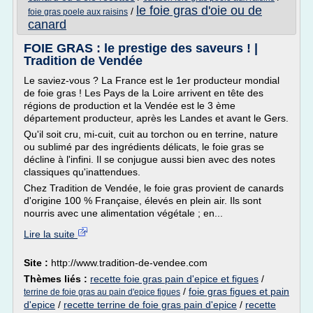
le foie gras d'oie ou de
/
foie gras poele aux raisins
canard
FOIE GRAS : le prestige des saveurs ! |
Tradition de Vendée
Le saviez-vous ? La France est le 1er producteur mondial
de foie gras ! Les Pays de la Loire arrivent en tête des
régions de production et la Vendée est le 3 ème
département producteur, après les Landes et avant le Gers.
Qu'il soit cru, mi-cuit, cuit au torchon ou en terrine, nature
ou sublimé par des ingrédients délicats, le foie gras se
décline à l'infini. Il se conjugue aussi bien avec des notes
classiques qu'inattendues.
Chez Tradition de Vendée, le foie gras provient de canards
d'origine 100 % Française, élevés en plein air. Ils sont
nourris avec une alimentation végétale ; en...
Lire la suite
Site :
http://www.tradition-de-vendee.com
Thèmes liés :
recette foie gras pain d'epice et figues
/
/
foie gras figues et pain
terrine de foie gras au pain d'epice figues
d'epice
/
recette terrine de foie gras pain d'epice
/
recette