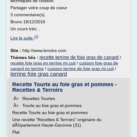
techniques de cuisson.
Partager votre coup de coeur
3 commentaire(s)
Bruno 18/12/2016
Un cours très...
Lire la suite
Site :
http://www.lenotre.com
recette terrine de foie gras de canard
Thèmes liés :
/
recette foie gras en terrine mi cuit
/
cuisson foie gras de
canard en terrine
/
cuisson terrine de foie gras mi cuit
/
terrine foie gras canard
Recette Tourte au foie gras et pommes -
Recettes & Terroirs
Â> Recettes Tourtes
Â> Tourte au foie gras et pommes
Recette Tourte au foie gras et pommes
Une recette "Recettes & Terroirs" originaire du
dÃ©partement Haute-Garonne (31)
Plat