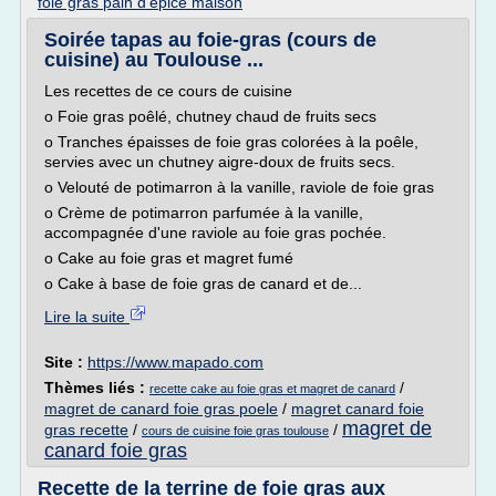
foie gras pain d'epice maison
Soirée tapas au foie-gras (cours de
cuisine) au Toulouse ...
Les recettes de ce cours de cuisine
o Foie gras poêlé, chutney chaud de fruits secs
o Tranches épaisses de foie gras colorées à la poêle,
servies avec un chutney aigre-doux de fruits secs.
o Velouté de potimarron à la vanille, raviole de foie gras
o Crème de potimarron parfumée à la vanille,
accompagnée d'une raviole au foie gras pochée.
o Cake au foie gras et magret fumé
o Cake à base de foie gras de canard et de...
Lire la suite
Site :
https://www.mapado.com
Thèmes liés :
/
recette cake au foie gras et magret de canard
magret de canard foie gras poele
/
magret canard foie
magret de
gras recette
/
/
cours de cuisine foie gras toulouse
canard foie gras
Recette de la terrine de foie gras aux