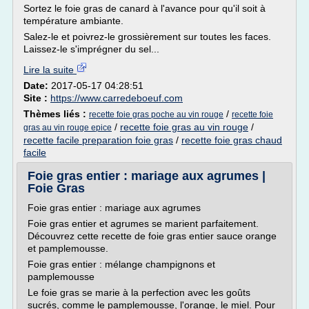
Sortez le foie gras de canard à l'avance pour qu'il soit à
température ambiante.
Salez-le et poivrez-le grossièrement sur toutes les faces.
Laissez-le s'imprégner du sel...
Lire la suite
Date:
2017-05-17 04:28:51
Site :
https://www.carredeboeuf.com
Thèmes liés :
/
recette foie gras poche au vin rouge
recette foie
/
recette foie gras au vin rouge
/
gras au vin rouge epice
recette facile preparation foie gras
/
recette foie gras chaud
facile
Foie gras entier : mariage aux agrumes |
Foie Gras
Foie gras entier : mariage aux agrumes
Foie gras entier et agrumes se marient parfaitement.
Découvrez cette recette de foie gras entier sauce orange
et pamplemousse.
Foie gras entier : mélange champignons et
pamplemousse
Le foie gras se marie à la perfection avec les goûts
sucrés, comme le pamplemousse, l'orange, le miel. Pour