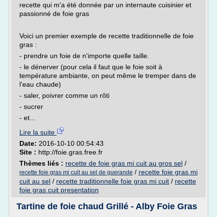
recette qui m'a été donnée par un internaute cuisinier et
passionné de foie gras
Voici un premier exemple de recette traditionnelle de foie
gras :
- prendre un foie de n'importe quelle taille.
- le dénerver (pour cela il faut que le foie soit à
température ambiante, on peut même le tremper dans de
l'eau chaude)
- saler, poivrer comme un rôti
- sucrer
- et...
Lire la suite
Date:
2016-10-10 00:54:43
Site :
http://foie.gras.free.fr
Thèmes liés :
recette de foie gras mi cuit au gros sel
/
/
recette foie gras mi
recette foie gras mi cuit au sel de guerande
cuit au sel
/
recette traditionnelle foie gras mi cuit
/
recette
foie gras cuit presentation
Tartine de foie chaud Grillé - Alby Foie Gras