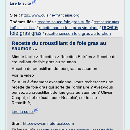
Lire la suite
Site :
http://www.cuisine-francaise.org
Thèmes liés :
recette sauce foie gras truffe
/
recette foie gras
recette
/
recette sauce foie gras vin blanc
/
truffe au torchon
foie gras gras
/
recette cuisson foie gras au torchon
Recette du croustillant de foie gras au
saumon ...
Minute facile > Recettes > Recettes Entrées > Recette du
croustillant de foie gras au saumon
Recette du croustillant de foie gras au saumon
Voir la vidéo
Pour un évènement exceptionnel, vous recherchez une
recette de foie gras qui sorte de l'ordinaire ? Avez-vous
pensez au croustillant de foie gras au saumon ? Olivier
Chaput, chef exécutif pour Restolib', sur le site
Restolib.fr,...
Lire la suite
Site :
http://www.minutefacile.com