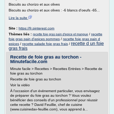
Biscuits au chorizo et aux olives
Biscuits au chorizo et aux olives : -6 blancs d'oeufs -65...
Lire la suite
Site :
https://fr.pinterest.com
Thèmes liés :
/
recette
recette foie gras pain d'epice et mangue
foie gras pain d'epices pommes
/
recette foie gras pain d
recette d un foie
epices
/
recette salade foie gras frais
/
gras frais
Recette de foie gras au torchon -
Minutefacile.com
Minute facile > Recettes > Recettes Entrées > Recette de
foie gras au torchon
Recette de foie gras au torchon
Voir la vidéo
À l'occasion d'un évènement particulier, vous envisagez
de préparer du foie gras au torchon ? Vous voulez
bénéficier des conseils d'un professionnel pour réussir
cette recette ? David Feuillie, chef de cuisine
(www.cuisinedav-feuillie.com), vous apprend à...