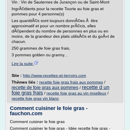
Vin : Vin de Sauternes de Jurançon ou de Saint-Mont
IngrÃ©dients pour la recette Tourte au foie gras et
pommes pour 4 personne(s)
Les quantitÃ©s sont toujours donnÃ©es Ã titre
approximatif et pour un nombre prÃ©cis, elles
dÃ©pendent du nombre de personnes en plus ou en
moins, de la grandeur des plats utilisÃ©s et du goÃ»t de
chacun.
250 grammes de foie gras frais,
3 pommes golden ou granny...
Lire la suite
Site :
http://www.recettes-et-terroirs.com
Thèmes liés :
recette foie gras frais aux pommes
/
recette d un
recette de foie gras aux pommes
/
foie gras frais
/
recette foie gras au vin moelleux
/
recette foie gras vin blanc
Comment cuisiner le foie gras -
fauchon.com
Comment cuisiner le foie gras
Comment cuisiner le foie gras - Idée recette foie gras -