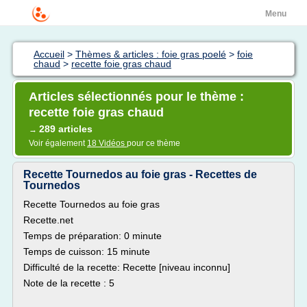
Menu
Accueil
>
Thèmes & articles : foie gras poelé
>
foie
chaud
>
recette foie gras chaud
Articles sélectionnés pour le thème :
recette foie gras chaud
289 articles
→
Voir également
18 Vidéos
pour ce thème
Recette Tournedos au foie gras - Recettes de
Tournedos
Recette Tournedos au foie gras
Recette.net
Temps de préparation: 0 minute
Temps de cuisson: 15 minute
Difficulté de la recette: Recette [niveau inconnu]
Note de la recette : 5