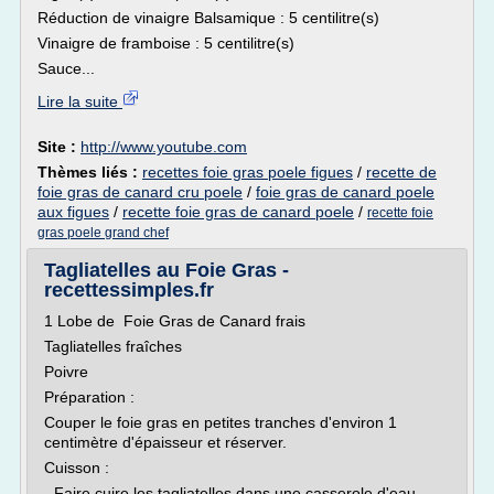
Réduction de vinaigre Balsamique : 5 centilitre(s)
Vinaigre de framboise : 5 centilitre(s)
Sauce...
Lire la suite
Site :
http://www.youtube.com
Thèmes liés :
recettes foie gras poele figues
/
recette de
foie gras de canard cru poele
/
foie gras de canard poele
aux figues
/
recette foie gras de canard poele
/
recette foie
gras poele grand chef
Tagliatelles au Foie Gras -
recettessimples.fr
1 Lobe de Foie Gras de Canard frais
Tagliatelles fraîches
Poivre
Préparation :
Couper le foie gras en petites tranches d'environ 1
centimètre d'épaisseur et réserver.
Cuisson :
- Faire cuire les tagliatelles dans une casserole d'eau