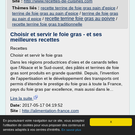
Site :
http://www.recettes-de-cuisines.com
Thèmes liés :
recette terrine de foie gras pain d'epice
/
terrine de foie gras au pain d'epice
/
terrine de foie gras
recette terrine foie gras au poivre
au pain d epice
/
/
recette terrine foie gras traditionnelle
Choisir et servir le foie gras - et ses
meilleures recettes
Recettes
Choisir et servir le foie gras
Dans les régions productrices d'oies et de canards telles
que l'Alsace et le Sud-ouest, des pâtés et terrines de foie
gras sont produits en grande quantité. Depuis, l'invention
de l'appertisation et le développement des transports ont
permis d'étendre le prestige du foie gras à toute la France,
pays du foie gras par excellence, mais aussi dans le...
Lire la suite
Date:
2017-05-17 04:19:52
Site :
http://alimentation-france.com
Thèmes liés :
preparation d'un foie gras de canard cru
/
En poursuivant votre navigation sur ce site, vous acceptez
preparation d'un foie gras cru
vin
X
/
l'utilisation de cookies pour vous proposer des contenus et
d'accompagnement foie gras
/
foie gras de canard ou
services adaptés à vos centres d'intérêts.
En savoir plus
d'oie recettes
/
difference entre foie gras d'oie ou de canard