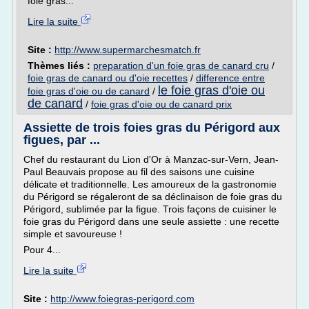
foie gras...
Lire la suite
Site :
http://www.supermarchesmatch.fr
Thèmes liés :
preparation d'un foie gras de canard cru
/
foie gras de canard ou d'oie recettes
/
difference entre
le foie gras d'oie ou
foie gras d'oie ou de canard
/
de canard
/
foie gras d'oie ou de canard prix
Assiette de trois foies gras du Périgord aux
figues, par ...
Chef du restaurant du Lion d'Or à Manzac-sur-Vern, Jean-
Paul Beauvais propose au fil des saisons une cuisine
délicate et traditionnelle. Les amoureux de la gastronomie
du Périgord se régaleront de sa déclinaison de foie gras du
Périgord, sublimée par la figue. Trois façons de cuisiner le
foie gras du Périgord dans une seule assiette : une recette
simple et savoureuse !
Pour 4...
Lire la suite
Site :
http://www.foiegras-perigord.com