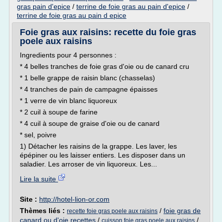
gras pain d'epice
/
terrine de foie gras au pain d'epice
/
terrine de foie gras au pain d epice
Foie gras aux raisins: recette du foie gras
poele aux raisins
Ingredients pour 4 personnes :
* 4 belles tranches de foie gras d'oie ou de canard cru
* 1 belle grappe de raisin blanc (chasselas)
* 4 tranches de pain de campagne épaisses
* 1 verre de vin blanc liquoreux
* 2 cuil à soupe de farine
* 4 cuil à soupe de graise d'oie ou de canard
* sel, poivre
1) Détacher les raisins de la grappe. Les laver, les
épépiner ou les laisser entiers. Les disposer dans un
saladier. Les arroser de vin liquoreux. Les...
Lire la suite
Site :
http://hotel-lion-or.com
Thèmes liés :
/
foie gras de
recette foie gras poele aux raisins
canard ou d'oie recettes
/
/
cuisson foie gras poele aux raisins